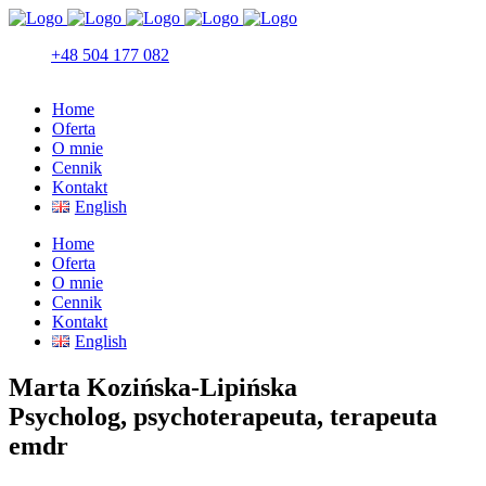
+48 504 177 082
Home
Oferta
O mnie
Cennik
Kontakt
English
Home
Oferta
O mnie
Cennik
Kontakt
English
Marta Kozińska-Lipińska
Psycholog, psychoterapeuta, terapeuta
emdr