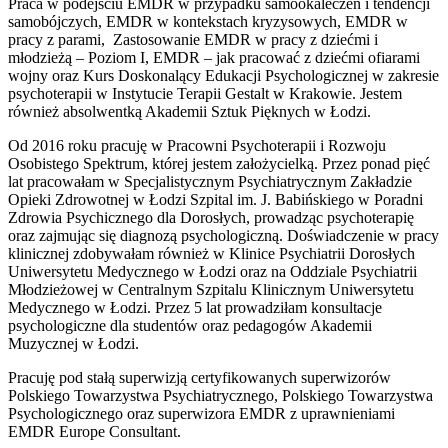
Praca w podejściu EMDR w przypadku samookaleczeń i tendencji
samobójczych, EMDR w kontekstach kryzysowych, EMDR w
pracy z parami, Zastosowanie EMDR w pracy z dziećmi i
młodzieżą – Poziom I, EMDR – jak pracować z dziećmi ofiarami
wojny oraz Kurs Doskonalący Edukacji Psychologicznej w zakresie
psychoterapii w Instytucie Terapii Gestalt w Krakowie. Jestem
również absolwentką Akademii Sztuk Pięknych w Łodzi.
Od 2016 roku pracuję w Pracowni Psychoterapii i Rozwoju
Osobistego Spektrum, której jestem założycielką. Przez ponad pięć
lat pracowałam w Specjalistycznym Psychiatrycznym Zakładzie
Opieki Zdrowotnej w Łodzi Szpital im. J. Babińskiego w Poradni
Zdrowia Psychicznego dla Dorosłych, prowadząc psychoterapię
oraz zajmując się diagnozą psychologiczną. Doświadczenie w pracy
klinicznej zdobywałam również w Klinice Psychiatrii Dorosłych
Uniwersytetu Medycznego w Łodzi oraz na Oddziale Psychiatrii
Młodzieżowej w Centralnym Szpitalu Klinicznym Uniwersytetu
Medycznego w Łodzi. Przez 5 lat prowadziłam konsultacje
psychologiczne dla studentów oraz pedagogów Akademii
Muzycznej w Łodzi.
Pracuję pod stałą superwizją certyfikowanych superwizorów
Polskiego Towarzystwa Psychiatrycznego, Polskiego Towarzystwa
Psychologicznego oraz superwizora EMDR z uprawnieniami
EMDR Europe Consultant.