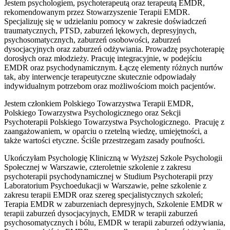
Jestem psychologiem, psychoterapeutą oraz terapeutą EMDR,
rekomendowanym przez Stowarzyszenie Terapii EMDR.
Specjalizuję się w udzielaniu pomocy w zakresie doświadczeń
traumatycznych, PTSD, zaburzeń lękowych, depresyjnych,
psychosomatycznych, zaburzeń osobowości, zaburzeń
dysocjacyjnych oraz zaburzeń odżywiania. Prowadzę psychoterapię
dorosłych oraz młodzieży. Pracuję integracyjnie, w podejściu
EMDR oraz psychodynamicznym. Łączę elementy różnych nurtów
tak, aby interwencje terapeutyczne skutecznie odpowiadały
indywidualnym potrzebom oraz możliwościom moich pacjentów.
Jestem członkiem Polskiego Towarzystwa Terapii EMDR,
Polskiego Towarzystwa Psychologicznego oraz Sekcji
Psychoterapii Polskiego Towarzystwa Psychologicznego. Pracuję z
zaangażowaniem, w oparciu o rzetelną wiedzę, umiejętności, a
także wartości etyczne. Ściśle przestrzegam zasady poufności.
Ukończyłam Psychologię Kliniczną w Wyższej Szkole Psychologii
Społecznej w Warszawie, czteroletnie szkolenie z zakresu
psychoterapii psychodynamicznej w Studium Psychoterapii przy
Laboratorium Psychoedukacji w Warszawie, pełne szkolenie z
zakresu terapii EMDR oraz szereg specjalistycznych szkoleń;
Terapia EMDR w zaburzeniach depresyjnych, Szkolenie EMDR w
terapii zaburzeń dysocjacyjnych, EMDR w terapii zaburzeń
psychosomatycznych i bólu, EMDR w terapii zaburzeń odżywiania,